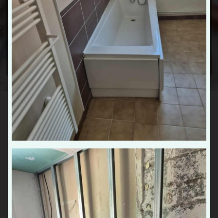
Quesnoy, Aulnoye-Aymeries, Solesmes et leurs
alentours
? Faites appel à
JD Chauffage Sanitaire
sans
plus attendre pour une intervention sur mesure.
DEVIS GRATUIT
Réparation de plomberie Saint-
Amand-les-Eaux
27 Grand Rue, 59530 Frasnoy
07 89 67 29 80
Contact