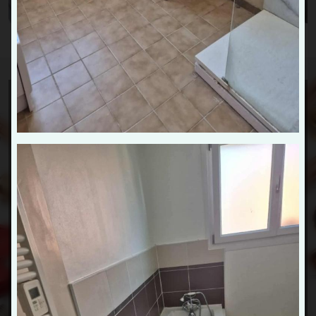
Dépannage de plomberie et
autres services
Votre
plombier chauffagiste à Le Quesnoy
bénéficie de
multiples compétences afin d’effectuer de nombreux
travaux de plomberie :
Extension de réseaux d’eau
Installation et remplacement de ballons d’eau
chaude / cumulus
Pose d’adoucisseurs d’eau
Installation de sanitaires
Besoin d’un quelconque service en
plomberie à Le