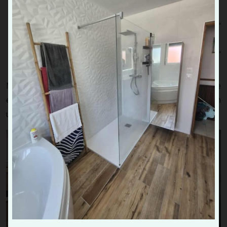
irrégulier
Ballon d’eau chaude en panne
: eau froide, fuite,
dysfonctionnement du thermostat
Dysfonctionnement de WC
: chasse d’eau qui coule,
engorgement, fuite
Nous réalisons un diagnostic précis de l’origine du problème
et nous vous proposons des réparations adaptées en
utilisant des matériaux de qualité.