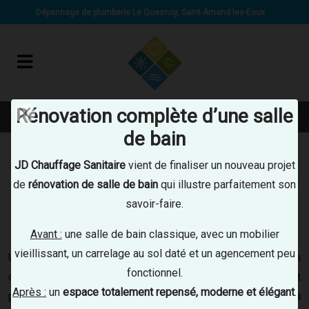
Panneau de gestion des cookies
Dépannage de plomberie Le Quesnoy, Saint-Amand-les-Eaux
Rénovation complète d’une salle
07 89 67 29 80
de bain
Accueil
Plombier
Dépannage plomberie
JD Chauffage Sanitaire
vient de finaliser un nouveau projet
de
rénovation de salle de bain
qui illustre parfaitement son
RÉPAREZ ET DÉPANNEZ VOTRE
savoir-faire.
PLOMBERIE À LE QUESNOY, SAINT-
AMAND-LES-EAUX
Avant :
une salle de bain classique, avec un mobilier
vieillissant, un carrelage au sol daté et un agencement peu
Une fuite d’eau ? Un évier bouché ? Une panne de ballon
fonctionnel.
d’eau chaude ?
JD Chauffage Sanitaire
intervient rapidement
Après :
un
espace totalement repensé, moderne et élégant
.
pour tout
dépannage de plomberie à Le Quesnoy et ses