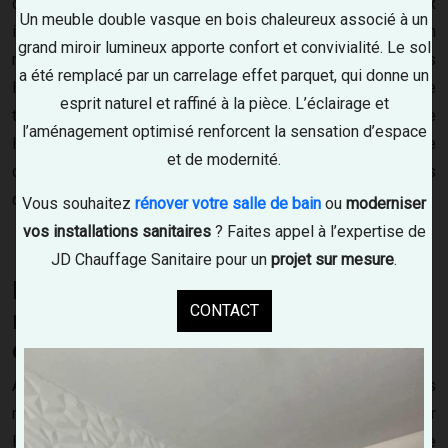
dédié en plus de l'
installation de poêles
. Habitués aux
Un meuble double vasque en bois chaleureux associé à un
interventions en chauffage et sanitaire, nous réalisons un
grand miroir lumineux apporte confort et convivialité. Le sol
nettoyage complet des conduits afin de limiter les risques
a été remplacé par un carrelage effet parquet, qui donne un
liés à l’encrassement. Un conduit entretenu améliore le
esprit naturel et raffiné à la pièce. L’éclairage et
tirage, réduit la consommation de combustible et évite
l’aménagement optimisé renforcent la sensation d’espace
l’accumulation de suies ou de bistre. C’est aussi une
et de modernité.
démarche essentielle pour protéger votre foyer des risques
d’incendie et d’intoxication au monoxyde de carbone.
Vous souhaitez
rénover votre salle de bain
ou
moderniser
vos installations sanitaires
? Faites appel à l’expertise de
JD Chauffage Sanitaire pour un
projet sur mesure
.
Pourquoi procéder au
CONTACT
ramonage de conduits de
cheminée/poêle ?
Avec le temps, les fumées de combustion déposent des
résidus dans le conduit. Ces dépôts finissent par gêner
l’évacuation normale des gaz et peuvent provoquer une