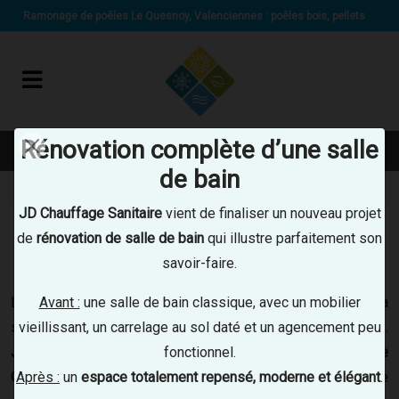
Panneau de gestion des cookies
Ramonage de poêles Le Quesnoy, Valenciennes : poêles bois, pellets
Rénovation complète d’une salle
07 89 67 29 80
de bain
Accueil
Poêles
Ramonage poêles
JD Chauffage Sanitaire
vient de finaliser un nouveau projet
de
rénovation de salle de bain
qui illustre parfaitement son
RAMONEUR À LE QUESNOY,
savoir-faire.
VALENCIENNES
Avant :
une salle de bain classique, avec un mobilier
Le ramonage est une étape indispensable pour garantir la
vieillissant, un carrelage au sol daté et un agencement peu
sécurité et le bon rendement de vos appareils de chauffage.
fonctionnel.
JD Chauffage Sanitaire
, votre
plombier chauffagiste à Le
Après :
un
espace totalement repensé, moderne et élégant
.
Quesnoy
, vous propose également un service de ramonage