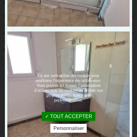
l’état général de l’installation.
Nous vous signalons les anomalies visibles (tirage
irrégulier, joints fatigués, traces de bistre) afin d’éviter des
complications futures. Cette approche permet de sécuriser
l’appareil, mais aussi de préserver ses performances dans
le temps, surtout à l’approche des saisons plus froides.
X
Ce site web utilise des cookies pour
améliorer l'expérience des utilisateurs.
Vous pouvez ici donner l'autorisation
d'utiliser tous les cookies ou définir vos
propres préférences via la
personnalisation.
TOUT ACCEPTER
Personnaliser