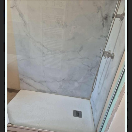
Ramonage de poêles,
cheminées et chaudières
JD Chauffage Sanitaire
réalise le ramonage de différents
systèmes :
poêles à bois, poêles à granulés ou pellets,
inserts, cheminées traditionnelles et chaudières (gaz, fioul,
pellets)
. Nous procédons au
nettoyage du conduit
d’évacuation
pour éliminer suies et dépôts, et nous vérifions