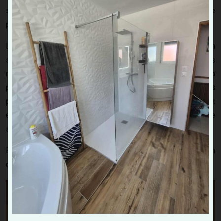
surchauffe, des refoulements de fumée ou une usure
prématurée de votre appareil.
Le
ramonage régulier
permet de conserver une combustion
stable et efficace. Il diminue aussi les odeurs, les fumées
noires et les pannes liées à un mauvais tirage. Dans la
plupart des cas,
le ramonage est obligatoire une à deux fois
par an selon le type d’équipement
. Les assurances peuvent
également exiger une attestation de ramonage en cas de
sinistre.
Faire appel à un professionnel vous assure une intervention
conforme et une preuve d’entretien officielle.