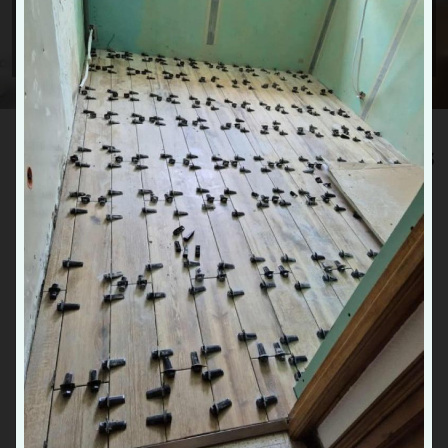
DEVIS GRATUIT
Nettoyage de conduit de poêles
Valenciennes
27 Grand Rue, 59530 Frasnoy
07 89 67 29 80
Contact
Rejoignez-nous